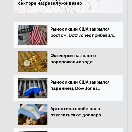
секторе назревал уже давно
Рынок акций США закрылся
ростом, Dow Jones прибавил
0,23%
Фьючерсы на золото
подорожали в ходе
американских торгов
Рынок акций США закрылся
падением, Dow Jones
снизился на 1,63%
Аргентина пообещала
отказаться от доллара