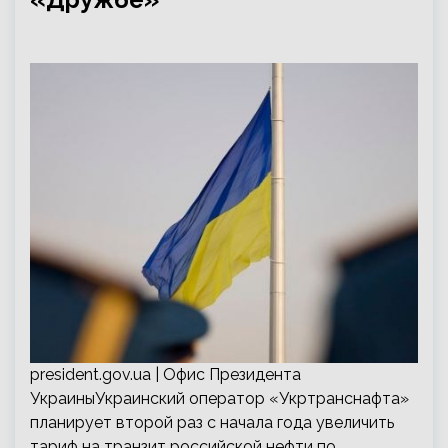
president.gov.ua | Офис Президента
УкраиныУкраинский оператор «Укртранснафта»
планирует второй раз с начала года увеличить
тариф на транзит российской нефти по