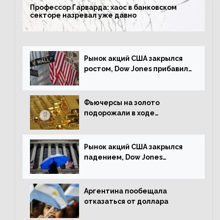
Профессор Гарварда: хаос в банковском
секторе назревал уже давно
Рынок акций США закрылся
ростом, Dow Jones прибавил
0,23%
Фьючерсы на золото
подорожали в ходе
американских торгов
Рынок акций США закрылся
падением, Dow Jones
снизился на 1,63%
Аргентина пообещала
отказаться от доллара