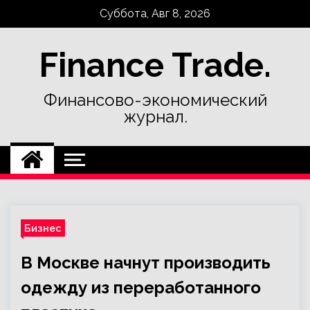
Skip
Суббота, Авг 8, 2026
to
content
Finance Trade.
Финансово-экономический
журнал.
Бизнес
В Москве начнут производить
одежду из переработанного